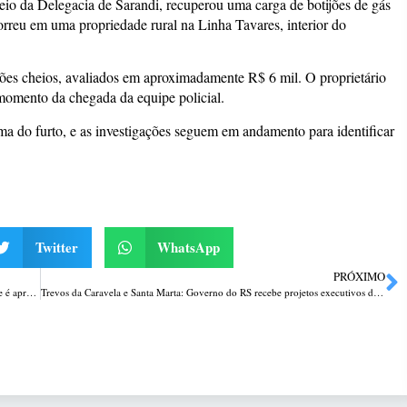
 meio da Delegacia de Sarandi, recuperou uma carga de botijões de gás
rreu em uma propriedade rural na Linha Tavares, interior do
jões cheios, avaliados em aproximadamente R$ 6 mil. O proprietário
 momento da chegada da equipe policial.
ima do furto, e as investigações seguem em andamento para identificar
Twitter
WhatsApp
PRÓXIMO
Veículo furtado em Passo Fundo é recuperado em Carazinho; adolescente é apreendido por receptação
Trevos da Caravela e Santa Marta: Governo do RS recebe projetos executivos da maior obra rodoviária da história de Passo Fundo