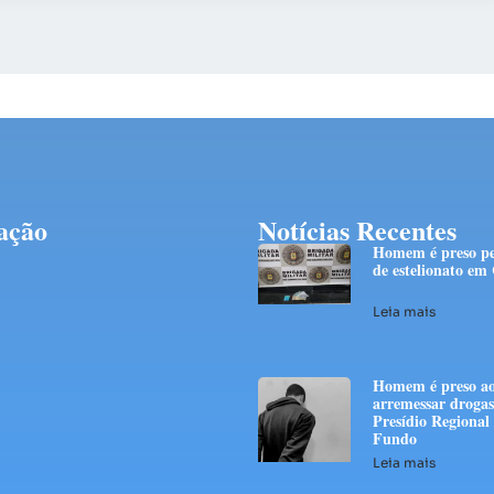
ação
Notícias Recentes
Homem é preso pe
de estelionato em
Leia mais
Homem é preso ao
arremessar drogas
Presídio Regional
Fundo
Leia mais