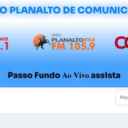
O PLANALTO DE COMUNI
Ao Vivo
Passo Fundo
assista
mo
Colunistas
Sobre a Planalto
Contato