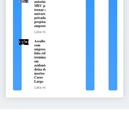
autorização do
MEC para se
tornar a primeira
universidade
privada do RS
projetada para o
empreendedorismo
Leia mais
Assalto
com
empresário
feito refém
termina
em
acidente e
deixa dois
mortos em
Cerro
Largo
Leia mais