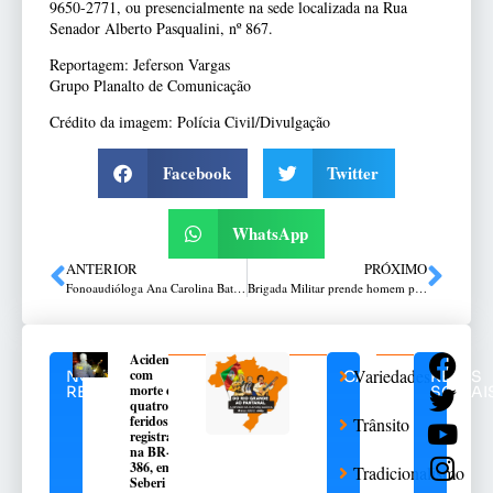
9650-2771, ou presencialmente na sede localizada na Rua
Senador Alberto Pasqualini, nº 867.
Reportagem: Jeferson Vargas
Grupo Planalto de Comunicação
Crédito da imagem: Polícia Civil/Divulgação
Facebook
Twitter
WhatsApp
ANTERIOR
PRÓXIMO
Fonoaudióloga Ana Carolina Battezini, do HC, orienta sobre o distúrbio alimentar pediátrico
Brigada Militar prende homem por tráfico de drogas em Passo Fundo
Acidente
Variedades
com
NOTÍCIAS
CATEGORIAS
REDES
morte e
RELACIONADAS
SOCIAI
quatro
feridos é
Trânsito
registrado
na BR-
386, em
Tradicionalismo
Seberi