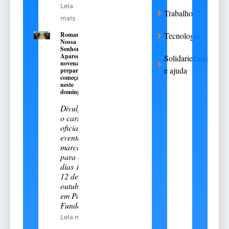
Leia
Trabalho
mais
Romaria de
Tecnologia
Nossa
Senhora
Aparecida:
Solidariedade
novena
e ajuda
preparatória
começa
neste
domingo, 9
Divulgado
o cartal
oficial do
evento
marcado
para os
dias 11 e
12 de
outubro
em Passo
Fundo
Leia mais