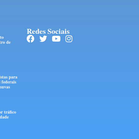
Redes Sociais
to
tro de
stas para
 federais
huvas
r tráfico
edade