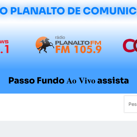
O PLANALTO DE COMUNI
Ao Vivo
Passo Fundo
assista
mo
Colunistas
Sobre a Planalto
Contato