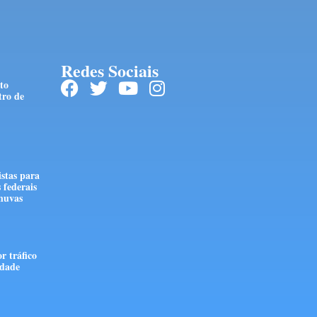
Redes Sociais
to
tro de
stas para
 federais
huvas
r tráfico
edade