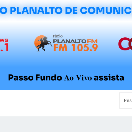
O PLANALTO DE COMUNI
Ao Vivo
Passo Fundo
assista
mo
Colunistas
Sobre a Planalto
Contato