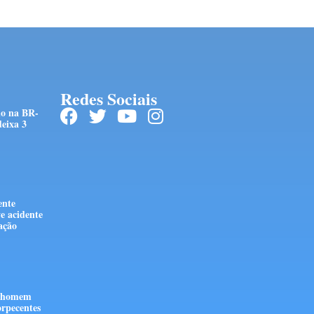
Redes Sociais
do na BR-
eixa 3
ente
e acidente
stação
e homem
orpecentes