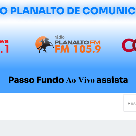
O PLANALTO DE COMUNI
Ao Vivo
Passo Fundo
assista
mo
Colunistas
Sobre a Planalto
Contato