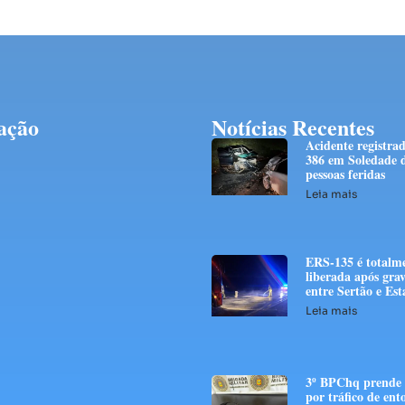
ação
Notícias Recentes
Acidente registra
386 em Soledade d
pessoas feridas
Leia mais
ERS-135 é totalm
liberada após grav
entre Sertão e E
Leia mais
3º BPChq prend
por tráfico de ent