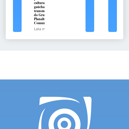
cultura
gaúcha com
transmissão
do Grupo
Planalto de
Comunicação
Leia mais