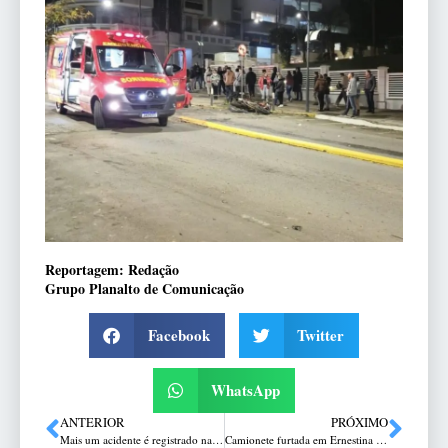
Reportagem: Redação
Grupo Planalto de Comunicação
Facebook
Twitter
WhatsApp
ANTERIOR
PRÓXIMO
Mais um acidente é registrado na ERS-135 em Getúlio Vargas
Camionete furtada em Ernestina no RS é recuperada em Concórdia; dois homens foram presos