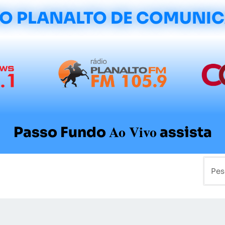
O PLANALTO DE COMUNI
Ao Vivo
Passo Fundo
assista
mo
Colunistas
Sobre a Planalto
Contato