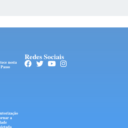
Redes Sociais
tece nesta
 Passo
autorização
ornar a
dade
ojetada