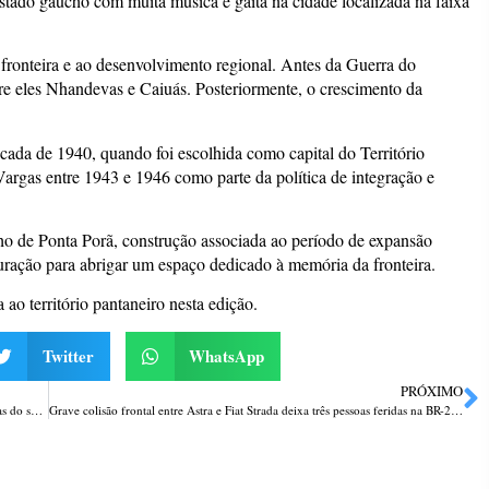
tado gaúcho com muita música e gaita na cidade localizada na faixa
a fronteira e ao desenvolvimento regional. Antes da Guerra do
tre eles Nhandevas e Caiuás. Posteriormente, o crescimento da
cada de 1940, quando foi escolhida como capital do Território
Vargas entre 1943 e 1946 como parte da política de integração e
nho de Ponta Porã, construção associada ao período de expansão
uração para abrigar um espaço dedicado à memória da fronteira.
ao território pantaneiro nesta edição.
Twitter
WhatsApp
PRÓXIMO
Passo Fundo confirma 3º óbito por Influenza em 2026; vítimas eram todas do sexo feminino
Grave colisão frontal entre Astra e Fiat Strada deixa três pessoas feridas na BR-285 em Passo Fundo