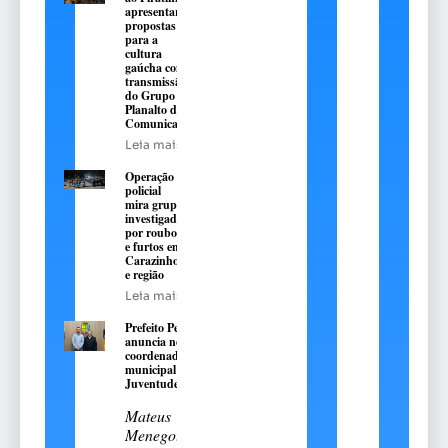
apresentarão
propostas
para a
cultura
gaúcha com
transmissão
do Grupo
Planalto de
Comunicação
Leia mais
Operação
policial
mira grupo
investigado
por roubos
e furtos em
Carazinho
e região
Leia mais
Prefeito Pedro
anuncia novo
coordenador
municipal da
Juventude
Mateus
Menegotto