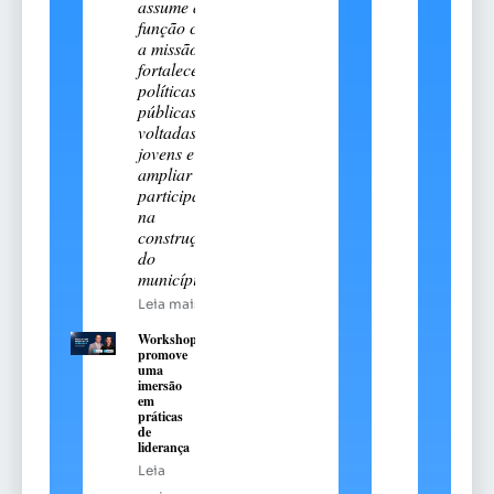
assume a
função com
a missão de
fortalecer
políticas
públicas
voltadas aos
jovens e
ampliar sua
participação
na
construção
do
município
Leia mais
Workshop
promove
uma
imersão
em
práticas
de
liderança
Leia