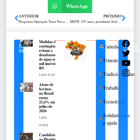
WhatsApp
ANTERIOR
PRÓXIMO
Programa Operação Terra Nova é apresentado em Passo Fundo
HSVP, 107 anos: presidente José Miguel Rodrigues da Silva concede entrevista
Medidas de
Variedades
contingência
NOTÍCIAS
CATEGORIAS
REDES
evitam o
RELACIONADAS
SOCIAI
desabastecimento
de água em 376
Trânsito
mil imóveis no
RS
Tradicionalismo
Leia mais
Abate de
Trabalho
bovinos
no Brasil
recua
Tecnologia
21,6% em
julho de
2026
Solidariedade
Leia
e ajuda
mais
Candidatos
ao Piratini