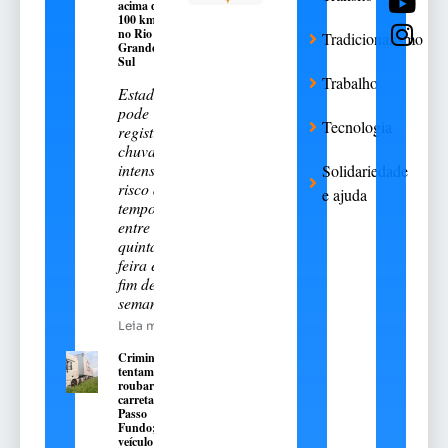
acima de
100 km/h
no Rio
Tradicionalismo
Grande do
Sul
Trabalho
Estado
pode
Tecnologia
registrar
chuva
intensa e
Solidariedade
risco de
e ajuda
temporais
entre esta
quinta-
feira e o
fim de
semana
Leia mais
Criminosos
tentam
roubar
carreta em
Passo
Fundo;
veículo é