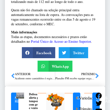
totalizando mais de 112 mil ao longo de todo o ano.
Quem não foi chamado na seleção principal entra
automaticamente na lista de espera. As convocações para as
vagas remanescentes ocorrerão entre os dias 5 de agosto e 19
de setembro, conforme o MEC.
Mais informações
Todas as etapas, documentos necessários e prazos estão
detalhados no
Portal Único de Acesso ao Ensino Superior
.
Facebook
Twitter
WhatsApp
ANTERIOR
PRÓXIMO
Acidente entre caminhões é registrado entre Vila Maria e Casca
Planalto FM recebe equipe organizadora do espetáculo “O Grande Encontro – Reconstruindo o Rio Grande”
Defesa Civil
Variedades
alerta para
NOTÍCIAS
CATEGORIAS
REDES
temporais
RELACIONADAS
SOCIAI
com granizo
e ventos
Trânsito