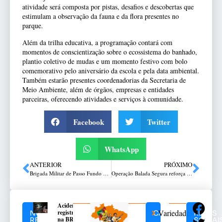
atividade será composta por pistas, desafios e descobertas que
estimulam a observação da fauna e da flora presentes no
parque.
Além da trilha educativa, a programação contará com
momentos de conscientização sobre o ecossistema do banhado,
plantio coletivo de mudas e um momento festivo com bolo
comemorativo pelo aniversário da escola e pela data ambiental.
Também estarão presentes coordenadorias da Secretaria de
Meio Ambiente, além de órgãos, empresas e entidades
parceiras, oferecendo atividades e serviços à comunidade.
Facebook
Twitter
WhatsApp
ANTERIOR
PRÓXIMO
Brigada Militar de Passo Fundo deflagra a Operação Cerco Fechado
Operação Balada Segura reforça fiscalização e combate à combinação de álcool e direção em Passo Fundo
Acidente
Variedades
registrado
NOTÍCIAS
CATEGORIAS
REDES
na BR-
RELACIONADAS
SOCIAI