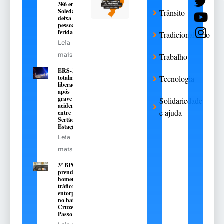
386 em
Soledade
Trânsito
deixa 3
pessoas
feridas
Tradicionalismo
Leia
mais
Trabalho
ERS-135 é
totalmente
Tecnologia
liberada
após
grave
Solidariedade
acidente
e ajuda
entre
Sertão e
Estação
Leia
mais
3º BPChq
prende
homem por
tráfico de
entorpecentes
no bairro
Cruzeiro, em
Passo Fundo