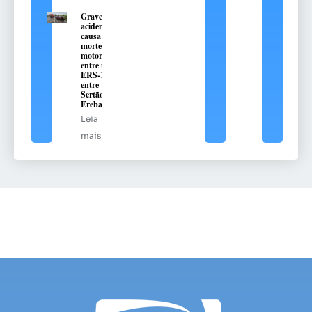
Grave
acidente
causa
morte de
motorista
entre na
ERS-135,
entre
Sertão e
Erebango
Leia
mais