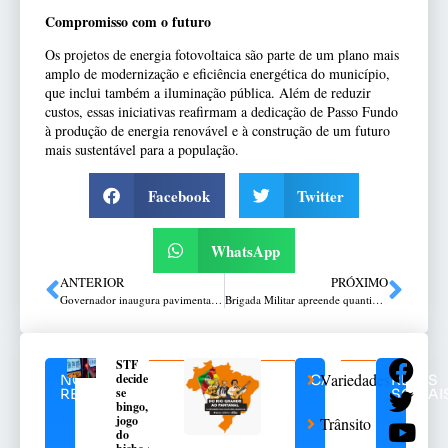
Compromisso com o futuro
Os projetos de energia fotovoltaica são parte de um plano mais
amplo de modernização e eficiência energética do município,
que inclui também a iluminação pública. Além de reduzir
custos, essas iniciativas reafirmam a dedicação de Passo Fundo
à produção de energia renovável e à construção de um futuro
mais sustentável para a população.
Facebook
Twitter
WhatsApp
ANTERIOR
PRÓXIMO
Governador inaugura pavimentação do acesso municipal de Cruzaltense
Brigada Militar apreende quantidade significativa de drogas e dois são presos em Guaporé
STF
Variedades
decide
NOTÍCIAS
CATEGORIAS
REDES
se
RELACIONADAS
SOCIAI
bingo,
jogo
Trânsito
do