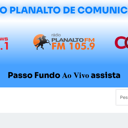
O PLANALTO DE COMUNI
Ao Vivo
Passo Fundo
assista
mo
Colunistas
Sobre a Planalto
Contato