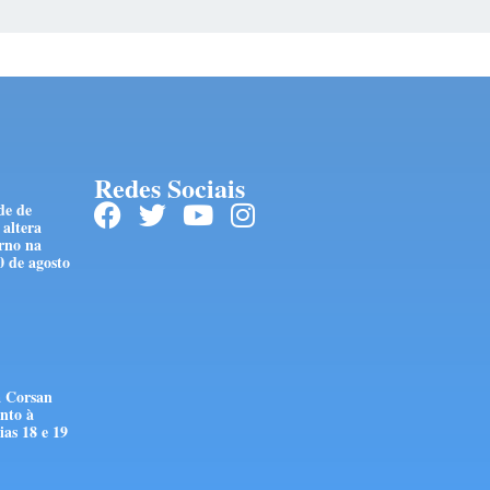
Redes Sociais
de de
 altera
rno na
0 de agosto
 Corsan
nto à
as 18 e 19