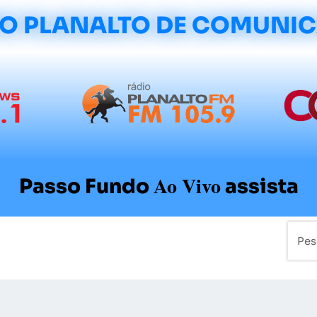
O PLANALTO DE COMUNI
Ao Vivo
Passo Fundo
assista
mo
Colunistas
Sobre a Planalto
Contato