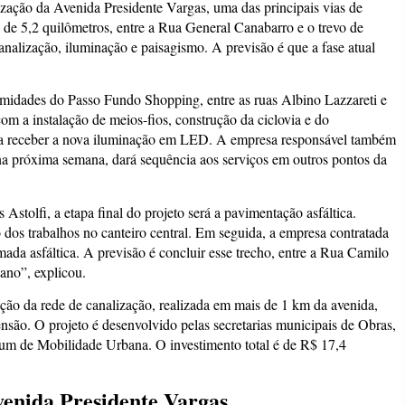
zação da Avenida Presidente Vargas, uma das principais vias de
 de 5,2 quilômetros, entre a Rua General Canabarro e o trevo de
nalização, iluminação e paisagismo. A previsão é que a fase atual
midades do Passo Fundo Shopping, entre as ruas Albino Lazzareti e
om a instalação de meios-fios, construção da ciclovia e do
ra receber a nova iluminação em LED. A empresa responsável também
e, na próxima semana, dará sequência aos serviços em outros pontos da
stolfi, a etapa final do projeto será a pavimentação asfáltica.
dos trabalhos no canteiro central. Em seguida, a empresa contratada
mada asfáltica. A previsão é concluir esse trecho, entre a Rua Camilo
 ano”, explicou.
ração da rede de canalização, realizada em mais de 1 km da avenida,
nsão. O projeto é desenvolvido pelas secretarias municipais de Obras,
um de Mobilidade Urbana. O investimento total é de R$ 17,4
venida Presidente Vargas