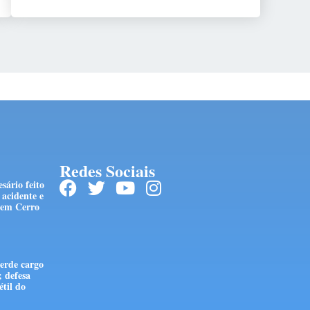
Redes Sociais
sário feito
acidente e
 em Cerro
erde cargo
; defesa
étil do