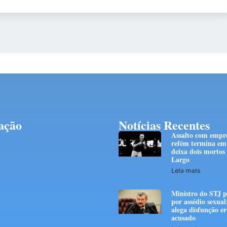
ação
Notícias Recentes
Assalto com empre
refém termina em 
deixa dois mortos
Largo
Leia mais
Ministro do STJ p
por assédio sexual
alega disfunção er
acusado