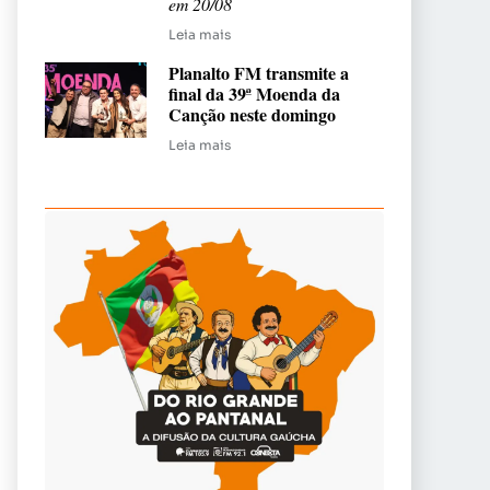
em 20/08
Leia mais
Planalto FM transmite a
final da 39ª Moenda da
Canção neste domingo
Leia mais