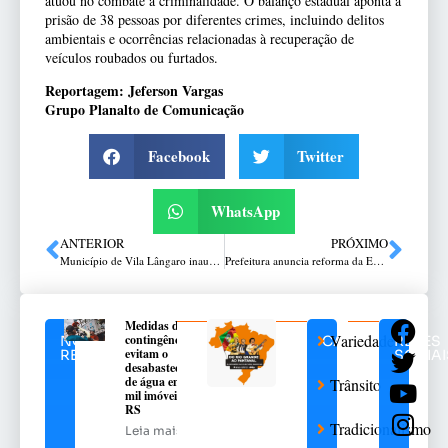
atuou no combate à criminalidade. O balanço estadual aponta a
prisão de 38 pessoas por diferentes crimes, incluindo delitos
ambientais e ocorrências relacionadas à recuperação de
veículos roubados ou furtados.
Reportagem: Jeferson Vargas
Grupo Planalto de Comunicação
Facebook
Twitter
WhatsApp
ANTERIOR
PRÓXIMO
Município de Vila Lângaro inaugura prédio do CRAS
Prefeitura anuncia reforma da ESF Valinhos
Medidas de
Variedades
contingência
NOTÍCIAS
CATEGORIAS
REDES
evitam o
RELACIONADAS
SOCIAI
desabastecimento
de água em 376
Trânsito
mil imóveis no
RS
Tradicionalismo
Leia mais