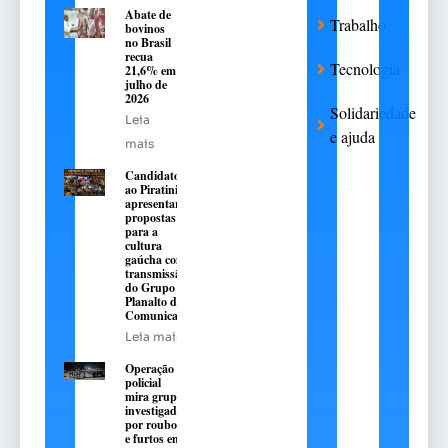
Abate de
Trabalho
bovinos
no Brasil
recua
Tecnologia
21,6% em
julho de
2026
Solidariedade
Leia
e ajuda
mais
Candidatos
ao Piratini
apresentarão
propostas
para a
cultura
gaúcha com
transmissão
do Grupo
Planalto de
Comunicação
Leia mais
Operação
policial
mira grupo
investigado
por roubos
e furtos em