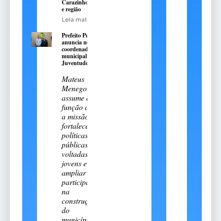
Carazinho
e região
Leia mais
Prefeito Pedro
anuncia novo
coordenador
municipal da
Juventude
Mateus
Menegotto
assume a
função com
a missão de
fortalecer
políticas
públicas
voltadas aos
jovens e
ampliar sua
participação
na
construção
do
município