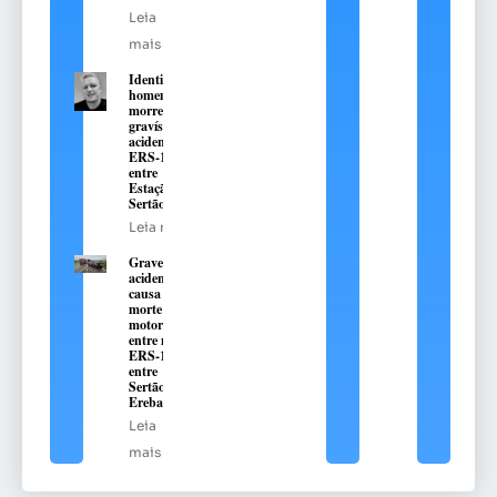
Leia
mais
Identificado
homem que
morreu em
gravíssimo
acidente na
ERS-135,
entre
Estação e
Sertão
Leia mais
Grave
acidente
causa
morte de
motorista
entre na
ERS-135,
entre
Sertão e
Erebango
Leia
mais