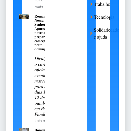
Trabalho
mais
Romaria de
Tecnologia
Nossa
Senhora
Aparecida:
Solidariedade
novena
e ajuda
preparatória
começa
neste
domingo, 9
Divulgado
o cartal
oficial do
evento
marcado
para os
dias 11 e
12 de
outubro
em Passo
Fundo
Leia mais
Homem é