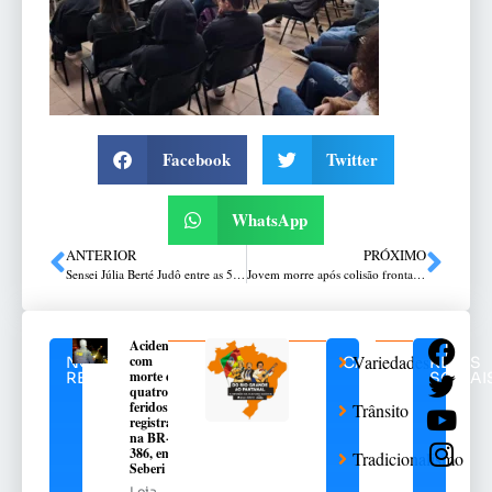
Facebook
Twitter
WhatsApp
ANTERIOR
PRÓXIMO
Sensei Júlia Berté Judô entre as 5 melhores do estado
Jovem morre após colisão frontal e caminhonete incendiada na BR-386, em Montenegro
Acidente
Variedades
com
NOTÍCIAS
CATEGORIAS
REDES
morte e
RELACIONADAS
SOCIAI
quatro
feridos é
Trânsito
registrado
na BR-
386, em
Tradicionalismo
Seberi
Leia