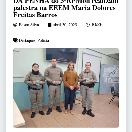
DA PENHA do 3ºRPMon realizam
palestra na EEEM Maria Dolores
Freitas Barros
Edson Silva
abril 30, 2025
10:26
Destaques
Polícia
,