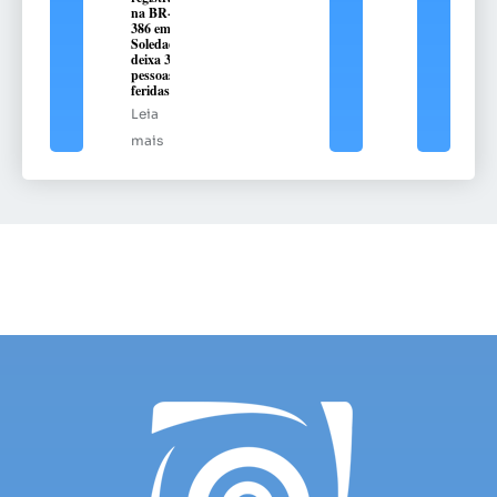
na BR-
386 em
Soledade
deixa 3
pessoas
feridas
Leia
mais