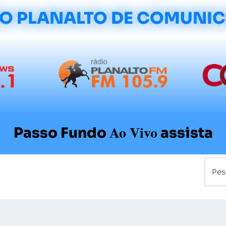
O PLANALTO DE COMUNI
Ao Vivo
Passo Fundo
assista
mo
Colunistas
Sobre a Planalto
Contato