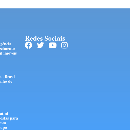
Redes Sociais
ngência
ecimento
l imóveis
no Brasil
ulho de
atini
ostas para
 com
rupo