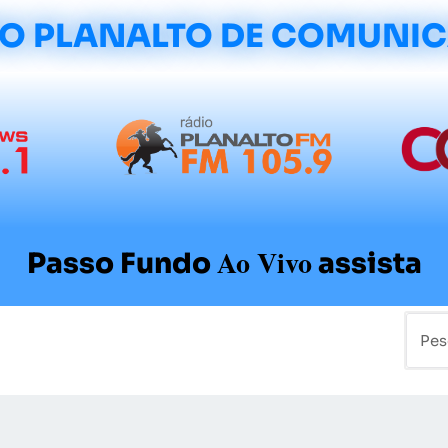
O PLANALTO DE COMUNI
Ao Vivo
Passo Fundo
assista
mo
Colunistas
Sobre a Planalto
Contato