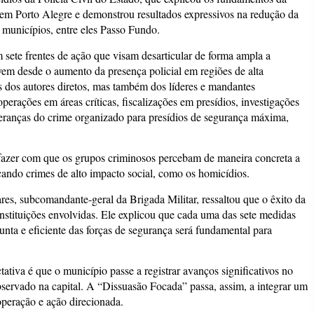
te em Porto Alegre e demonstrou resultados expressivos na redução da
 municípios, entre eles Passo Fundo.
sete frentes de ação que visam desarticular de forma ampla a
vem desde o aumento da presença policial em regiões de alta
as dos autores diretos, mas também dos líderes e mandantes
perações em áreas críticas, fiscalizações em presídios, investigações
deranças do crime organizado para presídios de segurança máxima,
 fazer com que os grupos criminosos percebam de maneira concreta a
cando crimes de alto impacto social, como os homicídios.
es, subcomandante-geral da Brigada Militar, ressaltou que o êxito da
s instituições envolvidas. Ele explicou que cada uma das sete medidas
nta e eficiente das forças de segurança será fundamental para
tiva é que o município passe a registrar avanços significativos no
 observado na capital. A “Dissuasão Focada” passa, assim, a integrar um
operação e ação direcionada.