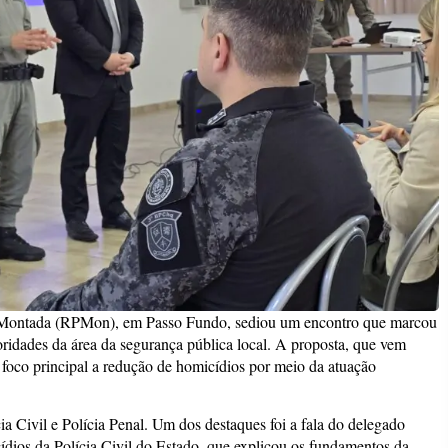
cia Montada (RPMon), em Passo Fundo, sediou um encontro que marcou
ridades da área da segurança pública local. A proposta, que vem
foco principal a redução de homicídios por meio da atuação
ia Civil e Polícia Penal. Um dos destaques foi a fala do delegado
ios da Polícia Civil do Estado, que explicou os fundamentos da