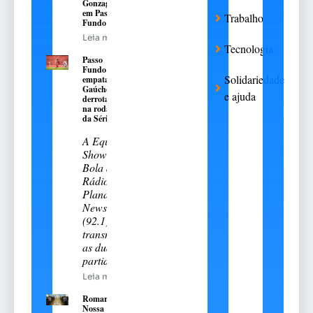
Gonzaga,
em Passo
Trabalho
Fundo
Leia mais
Tecnologia
Passo
Fundo
Solidariedade
empata e
Gaúcho é
e ajuda
derrotado
na rodada
da Série A-2
A Equipe
Show de
Bola da
Rádio
Planalto
News
(92.1)
transmitiu
as duas
partidas
Leia mais
Romaria de
Nossa