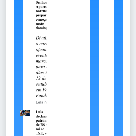
Senhora
Aparecida:
novena
preparatória
começa
neste
domingo, 9
Divulgado
o cartal
oficial do
evento
marcado
para os
dias 11 e
12 de
outubro
em Passo
Fundo
Leia mais
Lula
declara
patrimônio
de R$ 4,7
mi ao
TSE; valor