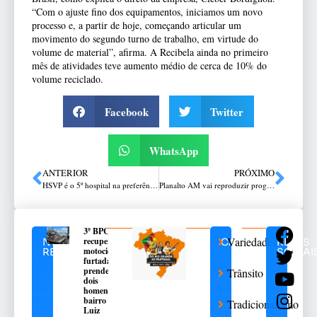
“Com o ajuste fino dos equipamentos, iniciamos um novo
processo e, a partir de hoje, começando articular um
movimento do segundo turno de trabalho, em virtude do
volume de material”, afirma. A Recibela ainda no primeiro
mês de atividades teve aumento médio de cerca de 10% do
volume reciclado.
Facebook
Twitter
WhatsApp
ANTERIOR
PRÓXIMO
HSVP é o 5º hospital na preferência dos gaúchos
Planalto AM vai reproduzir programa A Voz do Campo
3º BPChq
Variedades
recupera
NOTÍCIAS
CATEGORIAS
REDES
motocicleta
RELACIONADAS
SOCIAI
furtada e
prende
Trânsito
dois
homens no
bairro São
Tradicionalismo
Luiz