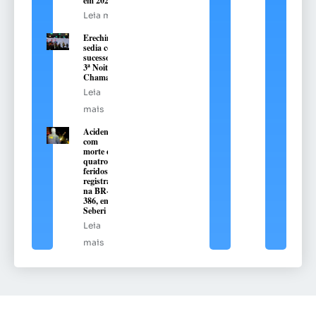
em 2022
Leia mais
Erechim
sedia com
sucesso a
3ª Noite
Chamamé
Leia
mais
Acidente
com
morte e
quatro
feridos é
registrado
na BR-
386, em
Seberi
Leia
mais