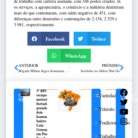
de trabalho com carteira assinada, com 546 postos criados. Já
os serviços, a agropecuária, o comércio e a indústria demitiram
mais do que contrataram, com saldo negativo de 451, com
diferenças entre demissões e contratações de 2.154, 2.529 e
3.981, respectivamente.
Facebook
Twitter
WhatsApp
ANTERIOR
PRÓXIMO
Brigada Militar flagra desmatamento no interior de Viadutos
Incêndio na Aldeia Nãn Gá
3º BPChq
Variedades
recupera
NOTÍCIAS
CATEGORIAS
REDES
motocicleta
RELACIONADAS
SOCIAI
furtada e
prende
Trânsito
dois
homens no
bairro São
Tradicionalismo
Luiz
Gonzaga,
em Passo
Trabalho