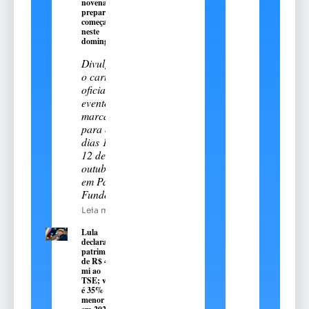
novena
preparatória
começa
neste
domingo, 9
Divulgado
o cartal
oficial do
evento
marcado
para os
dias 11 e
12 de
outubro
em Passo
Fundo
Leia mais
Lula
declara
patrimônio
de R$ 4,7
mi ao
TSE; valor
é 35%
menor que