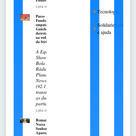
Fundo
Leia mais
Tecnologia
Passo
Fundo
Solidariedade
empata e
Gaúcho é
e ajuda
derrotado
na rodada
da Série A-2
A Equipe
Show de
Bola da
Rádio
Planalto
News
(92.1)
transmitiu
as duas
partidas
Leia mais
Romaria de
Nossa
Senhora
Aparecida: