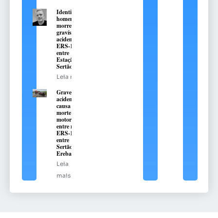
Identificado
homem que
morreu em
gravíssimo
acidente na
ERS-135,
entre
Estação e
Sertão
Leia mais
Grave
acidente
causa
morte de
motorista
entre na
ERS-135,
entre
Sertão e
Erebango
Leia
mais