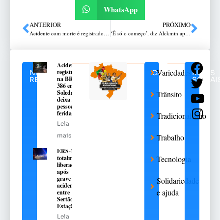
WhatsApp
ANTERIOR
PRÓXIMO
Acidente com morte é registrado em Três Passos
‘É só o começo’, diz Alckmin após produção industrial fechar o ano de 2023 em alta
Acidente
Variedades
registrado
NOTÍCIAS
CATEGORIAS
REDES
na BR-
RELACIONADAS
SOCIAI
386 em
Soledade
Trânsito
deixa 3
pessoas
feridas
Tradicionalismo
Leia
mais
Trabalho
ERS-135 é
totalmente
Tecnologia
liberada
após
grave
Solidariedade
acidente
e ajuda
entre
Sertão e
Estação
Leia