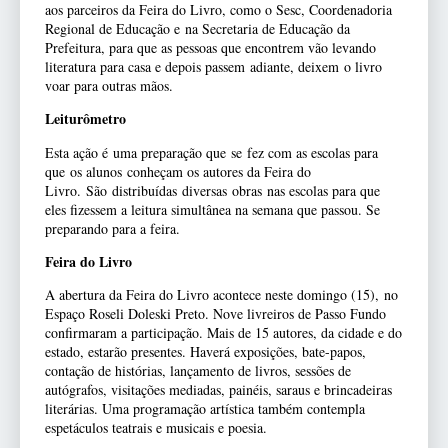
aos parceiros da Feira do Livro, como o Sesc, C
oordenadoria
Regional de Educação e
na Secretaria de Educação da
Prefeitura, para que as pessoas que encontrem vão levando
literatura para casa e depois pass
em
adiante, deix
em
o livro
voar para outras mãos.
Leiturômetro
Esta ação é
uma preparação que
se
fez com as escolas para
que
os alunos
conheçam os autores da Feira do
Livro.
São
distribu
ídas
diversa
s
obras
nas escolas para que
eles fizessem a leitura simultânea na semana que passou. Se
preparando para a feira.
Feira do Livro
A abertura da Feira do Livro acontece neste domingo (15),
no
Espaço Roseli Doleski Preto. Nove livreiros de Passo Fundo
confirmaram a participação. Mais de 15 autores, da cidade e do
estado, estarão presentes. Haverá exposições, bate-papos,
contação de histórias, lançamento de livros, sessões de
autógrafos, visitações mediadas, painéis, saraus e brincadeiras
literárias. Uma programação artística também contempla
espetáculos teatrais e musicais e poesia.