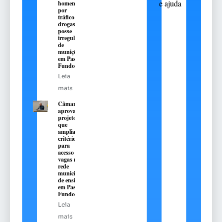
e ajuda
homem
por
tráfico de
drogas e
posse
irregular
de
munições
em Passo
Fundo
Leia
mais
Câmara
aprova
projeto
que
amplia
critérios
para
acesso a
vagas na
rede
municipal
de ensino
em Passo
Fundo
Leia
mais