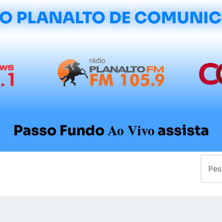
O PLANALTO DE COMUNI
Ao Vivo
Passo Fundo
assista
mo
Colunistas
Sobre a Planalto
Contato