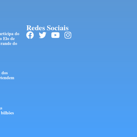
Redes Sociais
articipa do
o Elo de
Grande do
 dos
retendem
as
bilhões