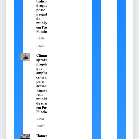
tráfico de
drogas e
posse
irregular
de
munições
em Passo
Fundo
Leia
mais
Câmara
aprova
projeto
que
amplia
critérios
para
acesso a
vagas na
rede
municipal
de ensino
em Passo
Fundo
Leia
mais
Homem é