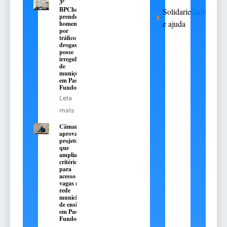
3º
BPChq
Solidariedade
prende
e ajuda
homem
por
tráfico de
drogas e
posse
irregular
de
munições
em Passo
Fundo
Leia
mais
Câmara
aprova
projeto
que
amplia
critérios
para
acesso a
vagas na
rede
municipal
de ensino
em Passo
Fundo