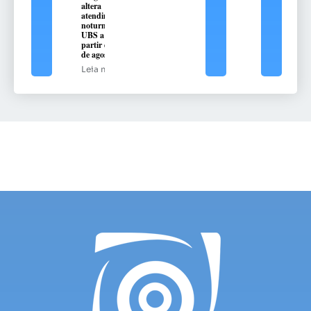
altera
atendimento
noturno na
UBS a
partir de 10
de agosto
Leia mais