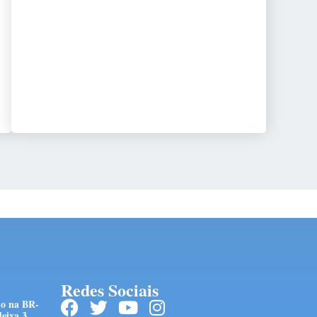
Redes Sociais
do na BR-
eixa 3