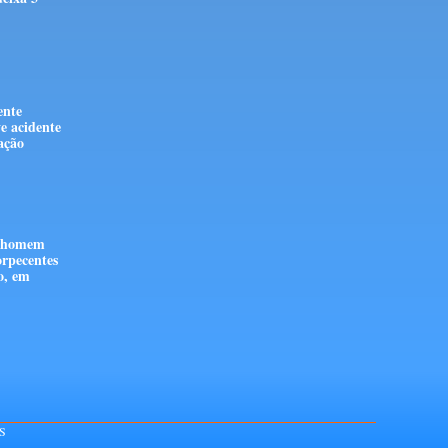
ente
e acidente
stação
e homem
orpecentes
o, em
S