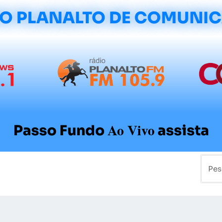
O PLANALTO DE COMUNI
Ao Vivo
Passo Fundo
assista
mo
Colunistas
Sobre a Planalto
Contato