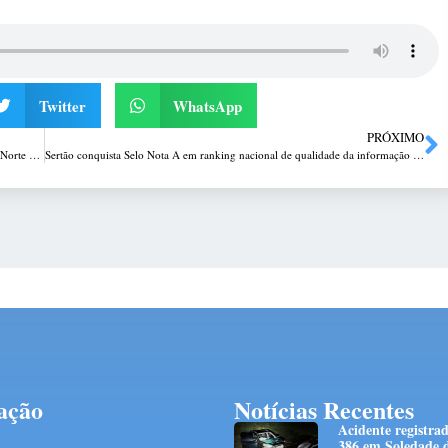
Twitter
WhatsApp
PRÓXIMO
Jovens seguem entre principais vítimas fatais no trânsito em rodovias do Norte e Noroeste do RS
Sertão conquista Selo Nota A em ranking nacional de qualidade da informação contábil e fiscal
ação
Notícias Recentes
Acidente registra
386 em Soledade d