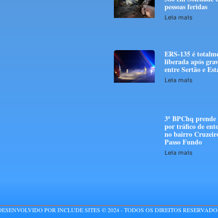
pessoas feridas
Leia mais
ERS-135 é totalm
liberada após grav
entre Sertão e E
Leia mais
3º BPChq prend
por tráfico de ent
no bairro Cruzeir
Passo Fundo
Leia mais
DESENVOLVIDO POR INCLUDE SITES © 2024 - TODOS OS DIREITOS RESERVADO