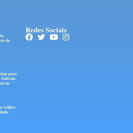
Redes Sociais
to
tro de
stas para
 federais
huvas
r tráfico
edade