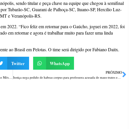
ópolis, sendo titular e peça chave na equipe que chegou à semifinal
 por Tubarão-SC, Guarani de Palhoça-SC, Ituano-SP, Hercílio Luz-
-MT e Veranópolis-RS.
em 2022. “Fico feliz em retornar para o Gaúcho, joguei em 2022, foi
ado em retornar e agora é trabalhar muito para fazer uma linda
nte ao Brasil em Pelotas. O time será dirigido por Fabiano Daitx.
Twitter
WhatsApp
PRÓXIMO
Presidente da Conab, Edegar Pretto integra missão do Governo Federal no México
Justiça nega pedido de habeas corpus para professora acusada de maus-tratos em Caxias do Sul