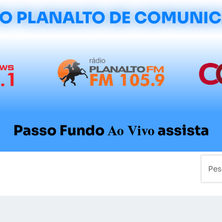
O PLANALTO DE COMUNI
Ao Vivo
Passo Fundo
assista
mo
Colunistas
Sobre a Planalto
Contato