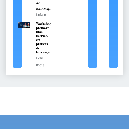
do
município
Leia mais
Workshop
promove
uma
imersão
em
práticas
de
liderança
Leia
mais