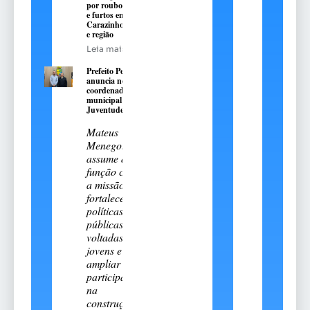
por roubos
e furtos em
Carazinho
e região
Leia mais
Prefeito Pedro
anuncia novo
coordenador
municipal da
Juventude
Mateus
Menegotto
assume a
função com
a missão de
fortalecer
políticas
públicas
voltadas aos
jovens e
ampliar sua
participação
na
construção