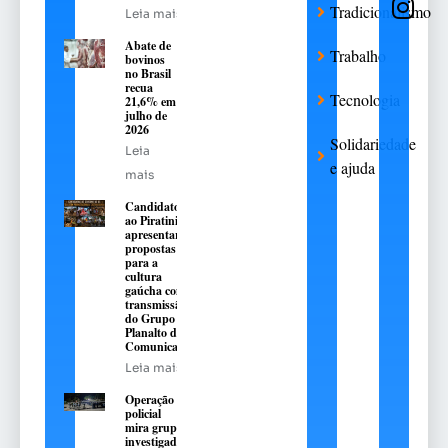
Tradicionalismo
Leia mais
Abate de
Trabalho
bovinos
no Brasil
recua
Tecnologia
21,6% em
julho de
2026
Solidariedade
Leia
e ajuda
mais
Candidatos
ao Piratini
apresentarão
propostas
para a
cultura
gaúcha com
transmissão
do Grupo
Planalto de
Comunicação
Leia mais
Operação
policial
mira grupo
investigado