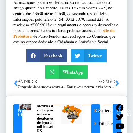
As inscrições podem ser feitas no Comdica, localizado no
antigo quartel do Exército, na rua Teixeira Soares, 625, no
centro, das 13h30 até as 17h30, de segunda a sexta-feira.
Informações pelo telefone (54) 3312-3070, ramal 221. A
resolução nº003/2013 que regulamenta o processo de escolha e
site da
posse dos conselheiros tutelares pode ser acessada no
Prefeitura
de Passo Fundo, nas resoluções do Comdica, que
está no espaço dedicado a Cidadania e Assistência Social.
Facebook
Twitter
WhatsApp
ANTERIOR
PRÓXIMO
Campanha de vacinação contra a gripe entra na última semana
Dois jovens morrem e três ficam feridos em acidente em Constantina
Medidas de
Variedades
contingência
NOTÍCIAS
CATEGORIAS
REDES
evitam o
RELACIONADAS
SOCIAI
desabastecimento
de água em 376
Trânsito
mil imóveis no
RS