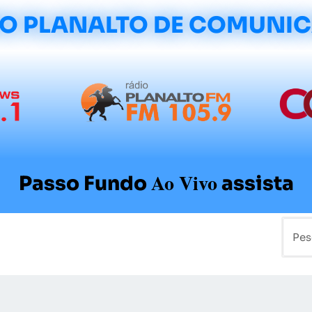
O PLANALTO DE COMUNI
Ao Vivo
Passo Fundo
assista
mo
Colunistas
Sobre a Planalto
Contato