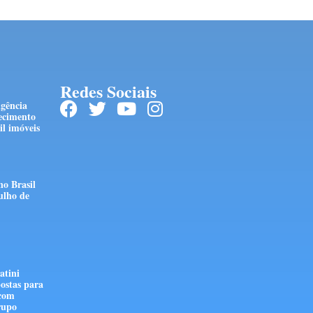
Redes Sociais
ngência
ecimento
l imóveis
no Brasil
ulho de
atini
ostas para
 com
rupo