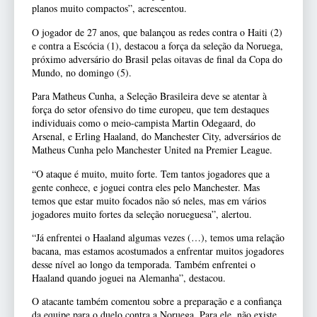
planos muito compactos”, acrescentou.
O jogador de 27 anos, que balançou as redes contra o Haiti (2)
e contra a Escócia (1), destacou a força da seleção da Noruega,
próximo adversário do Brasil pelas oitavas de final da Copa do
Mundo, no domingo (5).
Para Matheus Cunha, a Seleção Brasileira deve se atentar à
força do setor ofensivo do time europeu, que tem destaques
individuais como o meio-campista Martin Odegaard, do
Arsenal, e Erling Haaland, do Manchester City, adversários de
Matheus Cunha pelo Manchester United na Premier League.
“O ataque é muito, muito forte. Tem tantos jogadores que a
gente conhece, e joguei contra eles pelo Manchester. Mas
temos que estar muito focados não só neles, mas em vários
jogadores muito fortes da seleção norueguesa”, alertou.
“Já enfrentei o Haaland algumas vezes (…), temos uma relação
bacana, mas estamos acostumados a enfrentar muitos jogadores
desse nível ao longo da temporada. Também enfrentei o
Haaland quando joguei na Alemanha”, destacou.
O atacante também comentou sobre a preparação e a confiança
da equipe para o duelo contra a Noruega. Para ele, não existe