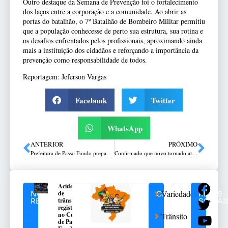
Outro destaque da Semana de Prevenção foi o fortalecimento
dos laços entre a corporação e a comunidade. Ao abrir as
portas do batalhão, o 7º Batalhão de Bombeiro Militar permitiu
que a população conhecesse de perto sua estrutura, sua rotina e
os desafios enfrentados pelos profissionais, aproximando ainda
mais a instituição dos cidadãos e reforçando a importância da
prevenção como responsabilidade de todos.
Reportagem: Jeferson Vargas
Facebook
Twitter
WhatsApp
ANTERIOR
PRÓXIMO
Prefeitura de Passo Fundo prepara implantação das primeiras lixeiras subterrâneas
Confirmado que novo tornado atingiu o estado do Paraná
Acidente
Variedades
de
NOTÍCIAS
CATEGORIAS
REDES
trânsito
RELACIONADAS
SOCIAI
registrado
no Centro
Trânsito
de Passo