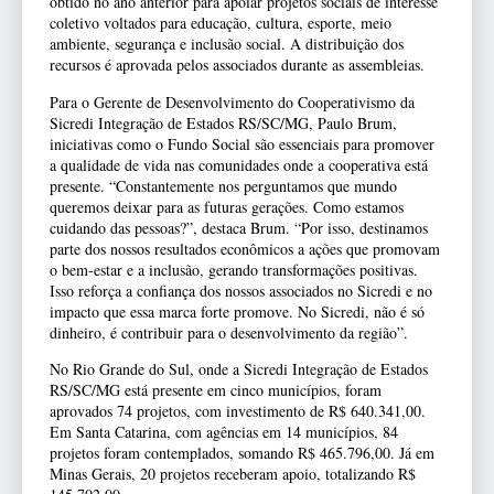
obtido no ano anterior para apoiar projetos sociais de interesse
coletivo voltados para educação, cultura, esporte, meio
ambiente, segurança e inclusão social. A distribuição dos
recursos é aprovada pelos associados durante as assembleias.
Para o Gerente de Desenvolvimento do Cooperativismo da
Sicredi Integração de Estados RS/SC/MG, Paulo Brum,
iniciativas como o Fundo Social são essenciais para promover
a qualidade de vida nas comunidades onde a cooperativa está
presente. “Constantemente nos perguntamos que mundo
queremos deixar para as futuras gerações. Como estamos
cuidando das pessoas?”, destaca Brum. “Por isso, destinamos
parte dos nossos resultados econômicos a ações que promovam
o bem-estar e a inclusão, gerando transformações positivas.
Isso reforça a confiança dos nossos associados no Sicredi e no
impacto que essa marca forte promove. No Sicredi, não é só
dinheiro, é contribuir para o desenvolvimento da região”.
No Rio Grande do Sul, onde a Sicredi Integração de Estados
RS/SC/MG está presente em cinco municípios, foram
aprovados 74 projetos, com investimento de R$ 640.341,00.
Em Santa Catarina, com agências em 14 municípios, 84
projetos foram contemplados, somando R$ 465.796,00. Já em
Minas Gerais, 20 projetos receberam apoio, totalizando R$