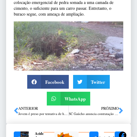
colocação emergencial de pedra somada a uma camada de
cimento, o suficiente para um carro passar. Entretanto, o
buraco segue, com ameaça de ampliação.
Facebook
Twitter
WhatsApp
ANTERIOR
PRÓXIMO
Jovem é preso por tentativa de homicídio contra pai e filho
SC Gaúcho anuncia contratação do goleiro André Lucas
Acidente