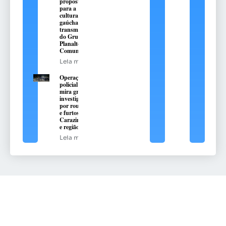
propostas
para a
cultura
gaúcha com
transmissão
do Grupo
Planalto de
Comunicação
Leia mais
Operação
policial
mira grupo
investigado
por roubos
e furtos em
Carazinho
e região
Leia mais