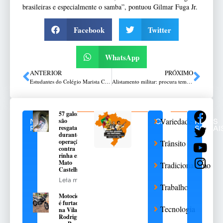
brasileiras e especialmente o samba”, pontuou Gilmar Fuga Jr.
Facebook
Twitter
WhatsApp
ANTERIOR
PRÓXIMO
Estudantes do Colégio Marista Conceição promovem tarde de interação no Lar da Vovó
Alistamento militar: procura tem redução em relação aos anos anteriores
57 galos
Variedades
são
NOTÍCIAS
CATEGORIAS
REDES
resgatados
RELACIONADAS
SOCIAI
durante
operação
Trânsito
contra
rinha em
Mato
Tradicionalismo
Castelhano
Leia mais
Trabalho
Motocicleta
é furtada
Tecnologia
na Vila
Rodrigues,