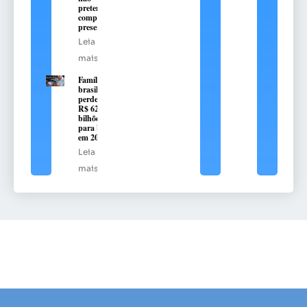
pretendem
comprar
presente
Leia
mais
Famílias
brasileiras
perderam
R$ 62,5
bilhões
para bets
em 2025
Leia
mais