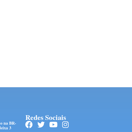
Redes Sociais
do na BR-
eixa 3