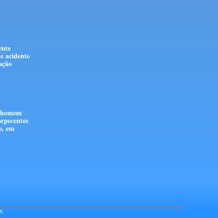
ente
e acidente
stação
e homem
orpecentes
o, em
S