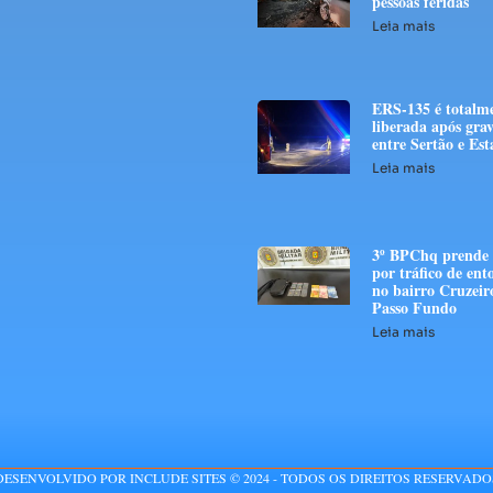
pessoas feridas
Leia mais
ERS-135 é totalm
liberada após grav
entre Sertão e E
Leia mais
3º BPChq prend
por tráfico de ent
no bairro Cruzeir
Passo Fundo
Leia mais
DESENVOLVIDO POR INCLUDE SITES © 2024 - TODOS OS DIREITOS RESERVADO