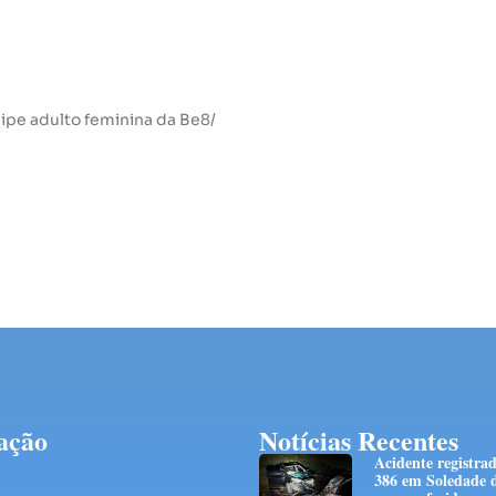
ipe adulto feminina da Be8/
ação
Notícias Recentes
Acidente registra
386 em Soledade d