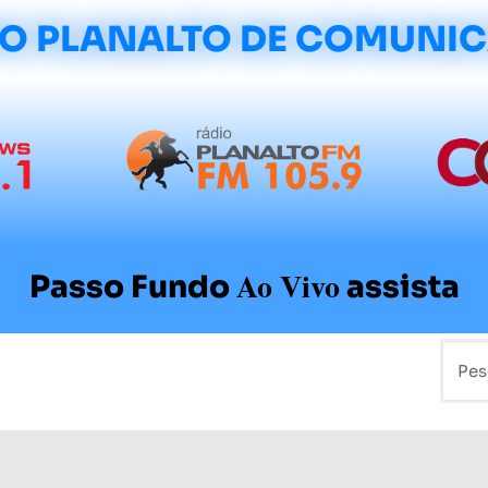
O PLANALTO DE COMUNI
Ao Vivo
Passo Fundo
assista
mo
Colunistas
Sobre a Planalto
Contato