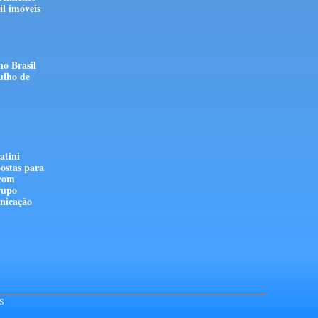
l imóveis
no Brasil
ulho de
atini
ostas para
 com
rupo
nicação
S