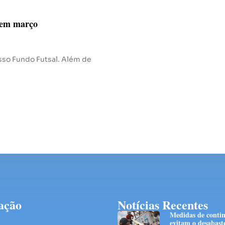
s em março
sso Fundo Futsal. Além de
ação
Notícias Recentes
Medidas de conti
evitam o desabast