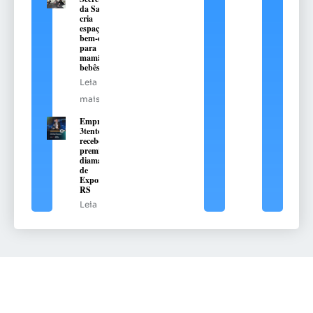
da Saúde
cria
espaço de
bem-estar
para
mamães e
bebês
Leia
mais
Empresa
3tentos
recebe
premiação
diamante
de
Exportação
RS
Leia mais