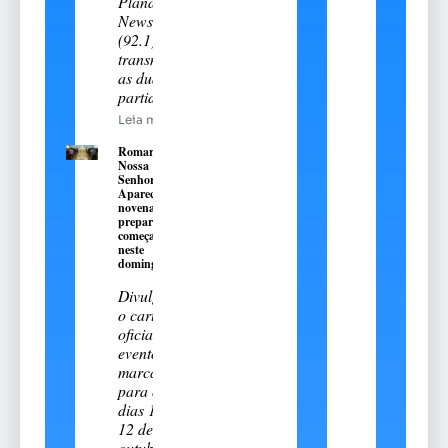
Planalto
News
(92.1)
transmitiu
as duas
partidas
Leia mais
Romaria de
Nossa
Senhora
Aparecida:
novena
preparatória
começa
neste
domingo, 9
Divulgado
o cartal
oficial do
evento
marcado
para os
dias 11 e
12 de
outubro