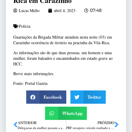
Rica em Carazinho
Lucas Mello
abril 4, 2023
07:48
Polícia
Guarnições da Brigada Militar atendem nesta noite (03) em
Carazinho ocorrência de tiroteio na pracinha da Vila Rica.
As informações são de que duas pessoas, um homem e uma
mulher, foram baleados e encaminhados em estado grave ao
HCC.
Breve mais informações.
Fonte: Portal Gazeta
Facebook
Twitter
WhatsApp
ANTERIOR
PRÓXIMO
Delegacias da mulher passam a atender durante às 24 horas de segunda a domingo
PRF recupera veículo roubado e prende homem em Paverama