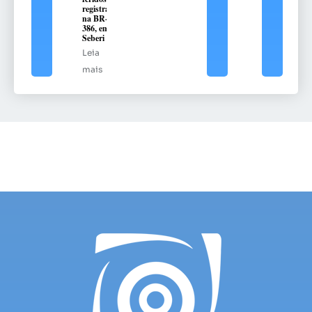
registrado
na BR-
386, em
Seberi
Leia
mais