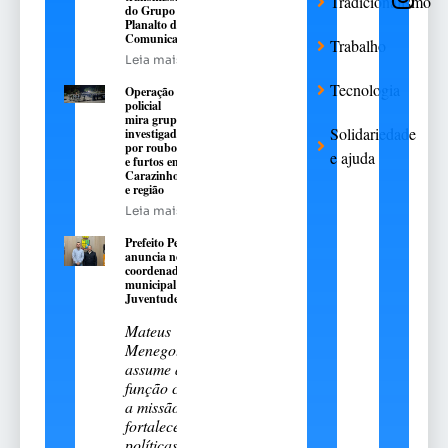
Tradicionalismo
do Grupo
Planalto de
Comunicação
Trabalho
Leia mais
Tecnologia
Operação
policial
mira grupo
Solidariedade
investigado
por roubos
e ajuda
e furtos em
Carazinho
e região
Leia mais
Prefeito Pedro
anuncia novo
coordenador
municipal da
Juventude
Mateus
Menegotto
assume a
função com
a missão de
fortalecer
políticas