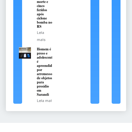
morte e
cinco
feridos
após
ciclone
bomba no
RS
Leia
mais
Homem é
preso e
adolescente
é
apreendido
por
arremesso
de objetos
para
presídio
em
Sarandi
Leia mais