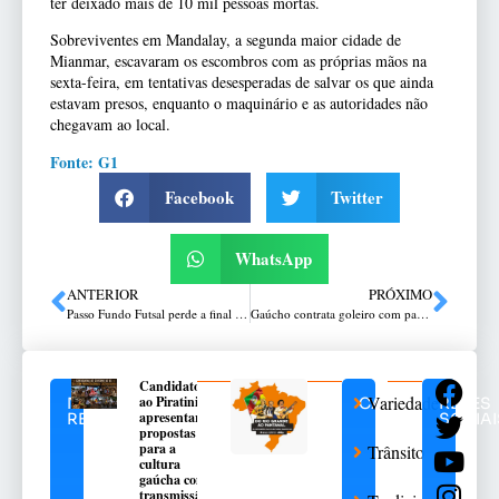
ter deixado mais de 10 mil pessoas mortas.
Sobreviventes em Mandalay, a segunda maior cidade de
Mianmar, escavaram os escombros com as próprias mãos na
sexta-feira, em tentativas desesperadas de salvar os que ainda
estavam presos, enquanto o maquinário e as autoridades não
chegavam ao local.
Fonte: G1
Facebook
Twitter
WhatsApp
ANTERIOR
PRÓXIMO
Passo Fundo Futsal perde a final para o Lagoa na prorrogação
Gaúcho contrata goleiro com passagem pela seleção brasileira sub-15 e sub-17
Candidatos
Variedades
ao Piratini
NOTÍCIAS
CATEGORIAS
REDES
apresentarão
RELACIONADAS
SOCIAI
propostas
para a
Trânsito
cultura
gaúcha com
transmissão