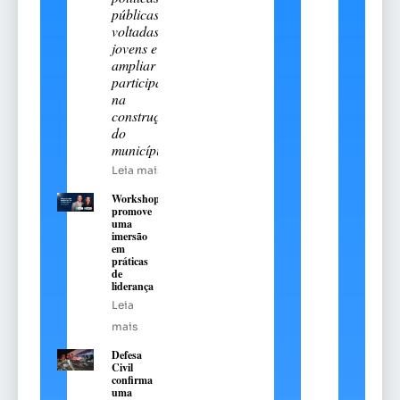
públicas
voltadas aos
jovens e
ampliar sua
participação
na
construção
do
município
Leia mais
Workshop
promove
uma
imersão
em
práticas
de
liderança
Leia
mais
Defesa
Civil
confirma
uma