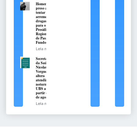
Homem é
preso ao
tentar
arremessar
drogas
para o
Presídio
Regional
de Passo
Fundo
Leia mais
Secretaria
da Saúde de
Nicolau
Vergueiro
altera
atendimento
noturno na
UBS a
partir de 10
de agosto
Leia mais