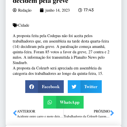
decidem pela greve
Redação
junho 14, 2023
17:43
Cidade
A proposta feita pela Codepas não foi aceita pelos
trabalhadores que, em assembleia na tarde desta quarta-feira
(14) decidiram pela greve. A paralisação começa amanhã,
quinta-feira. Foram 85 votos a favor da greve, 27 contra e 2
nulos. A informação foi transmitida à Planalto News pelo
Sindiurb.
A proposta da Coleurb será apreciada em assembleia da
categoria dos trabalhadores ao longo da quinta-feira, 15.
Facebook
Twitter
WhatsApp
ANTERIOR
PRÓXIMO
Acidente entre carro e moto deixa motoboy ferido na Vera Cruz
Trabalhadores da Coleurb fazem assembleia: atenção para eventuais atrasos nas saídas dos ônibus