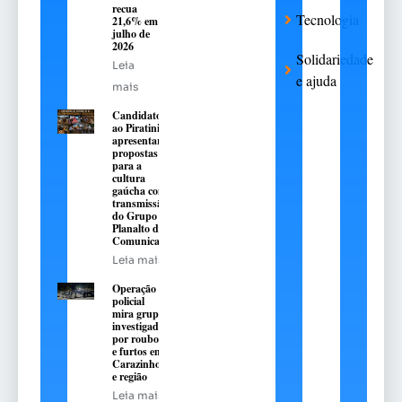
recua
Tecnologia
21,6% em
julho de
2026
Solidariedade
Leia
e ajuda
mais
Candidatos
ao Piratini
apresentarão
propostas
para a
cultura
gaúcha com
transmissão
do Grupo
Planalto de
Comunicação
Leia mais
Operação
policial
mira grupo
investigado
por roubos
e furtos em
Carazinho
e região
Leia mais