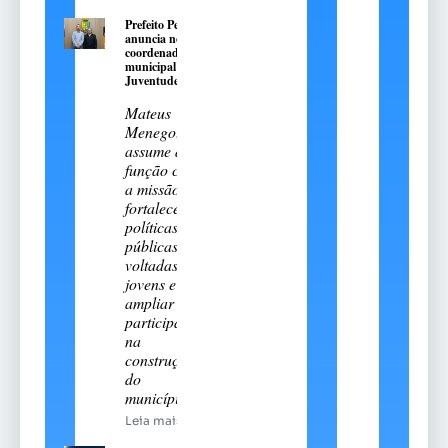
Prefeito Pedro
anuncia novo
coordenador
municipal da
Juventude
Mateus
Menegotto
assume a
função com
a missão de
fortalecer
políticas
públicas
voltadas aos
jovens e
ampliar sua
participação
na
construção
do
município
Leia mais