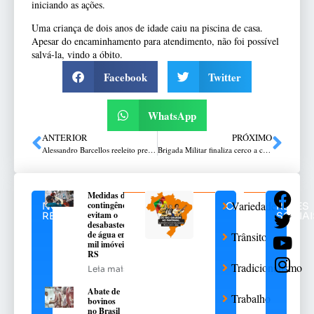
iniciando as ações.
Uma criança de dois anos de idade caiu na piscina de casa.
Apesar do encaminhamento para atendimento, não foi possível
salvá-la, vindo a óbito.
Facebook
Twitter
WhatsApp
ANTERIOR
PRÓXIMO
Alessandro Barcellos reeleito presidente do Internacional
Brigada Militar finaliza cerco a criminosos que fizeram disparos contra policiais em Lagoa Vermelha
Medidas de
Variedades
contingência
NOTÍCIAS
CATEGORIAS
REDES
evitam o
RELACIONADAS
SOCIAI
desabastecimento
de água em 376
Trânsito
mil imóveis no
RS
Tradicionalismo
Leia mais
Abate de
Trabalho
bovinos
no Brasil