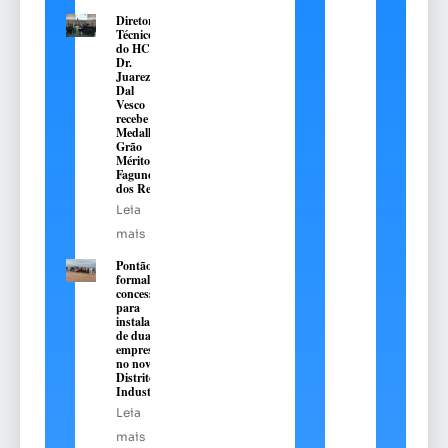
Diretor
Técnico
do HC,
Dr.
Juarez
Dal
Vesco
recebe a
Medalha
Grão
Mérito
Fagundes
dos Reis
Leia
mais
Pontão
formaliza
concessões
para
instalação
de duas
empresas
no novo
Distrito
Industrial
Leia
mais