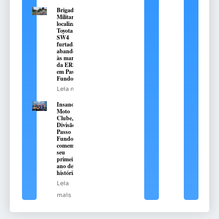
Brigada
Militar
localiza
Toyota Hilux
SW4
furtada e
abandonada
às margens
da ERS-324,
em Passo
Fundo
Leia mais
Insanos
Moto
Clube,
Divisão
Passo
Fundo,
comemora
seu
primeiro
ano de
história
Leia
mais