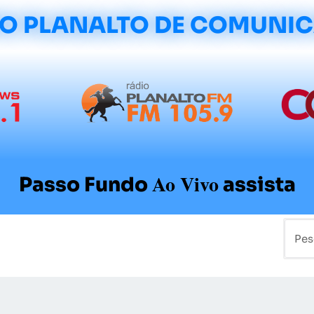
O PLANALTO DE COMUNI
Ao Vivo
Passo Fundo
assista
mo
Colunistas
Sobre a Planalto
Contato