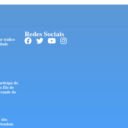
Redes Sociais
r tráfico
edade
articipa do
o Elo de
Grande do
 dos
retendem