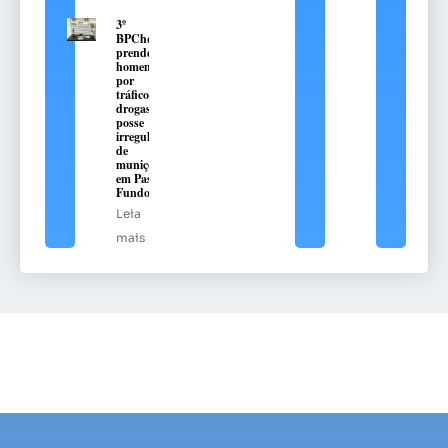
3º
BPChq
prende
homem
por
tráfico de
drogas e
posse
irregular
de
munições
em Passo
Fundo
Leia
mais