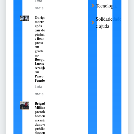
Leia
Tecnologia
mais
Ouriço
Solidariedade
morre
e ajuda
após
cair de
pinheiro
e ficar
preso
em
grade
no
Bosque
Lucas
Araújo,
em
Passo
Fundo
Leia
mais
Brigada
Militar
prende dois
homens por
invasão e
dano em
prédio
desocupado