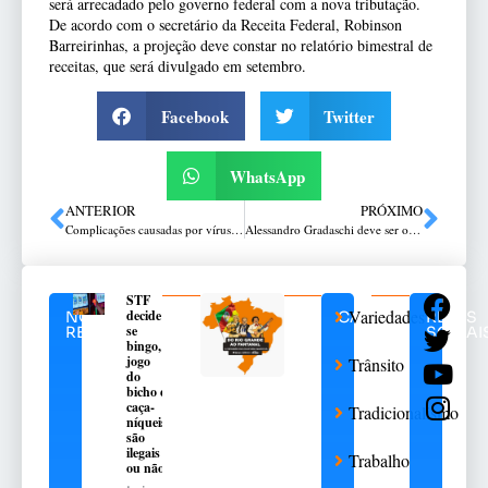
será arrecadado pelo governo federal com a nova tributação.
De acordo com o secretário da Receita Federal, Robinson
Barreirinhas, a projeção deve constar no relatório bimestral de
receitas, que será divulgado em setembro.
Facebook
Twitter
WhatsApp
ANTERIOR
PRÓXIMO
Complicações causadas por vírus sincicial respiratório crescem em 2024
Alessandro Gradaschi deve ser o novo presidente do MTG
STF
Variedades
decide
NOTÍCIAS
CATEGORIAS
REDES
se
RELACIONADAS
SOCIAI
bingo,
jogo
Trânsito
do
bicho e
caça-
Tradicionalismo
níqueis
são
ilegais
Trabalho
ou não