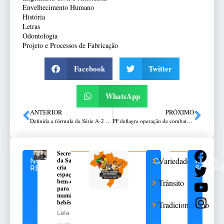
Envelhecimento Humano
História
Letras
Odontologia
Projeto e Processos de Fabricação
Facebook
Twitter
WhatsApp
ANTERIOR
PRÓXIMO
Definida a fórmula da Série A-2 para Gaúcho e Passo Fundo
PF deflagra operação de combate ao tráfico de drogas
Secretaria
Variedades
da Saúde
NOTÍCIAS
CATEGORIAS
REDES
cria
RELACIONADAS
SOCIAI
espaço de
bem-estar
Trânsito
para
mamães e
bebês
Tradicionalismo
Leia