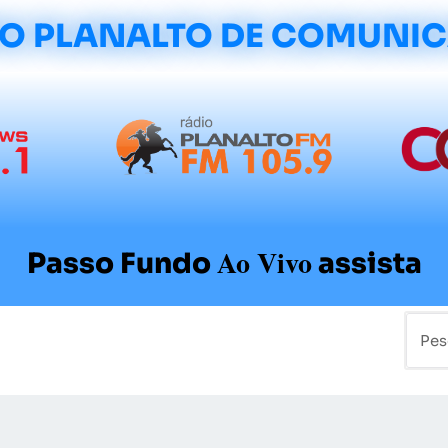
O PLANALTO DE COMUNI
Ao Vivo
Passo Fundo
assista
mo
Colunistas
Sobre a Planalto
Contato