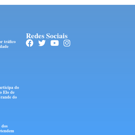
Redes Sociais
r tráfico
edade
articipa do
o Elo de
Grande do
 dos
retendem