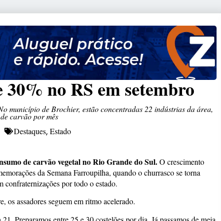
ce 30% no RS em setembro
No município de Brochier, estão concentradas 22 indústrias da área,
 de carvão por mês
Destaques
Estado
,
nsumo de carvão vegetal no Rio Grande do Sul.
O crescimento
memorações da Semana Farroupilha, quando o churrasco se torna
 confraternizações por todo o estado.
e, os assadores seguem em ritmo acelerado.
a 21. Preparamos entre 25 e 30 costelões por dia. Já passamos de meia