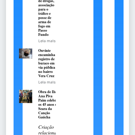
de drogas,
associação
para o
tráfico e
posse de
arma de
fogo em
Passo
Fundo
Leia mais
Ouvinte
encaminha
registro de
buraco em
via pública
no bairro
Vera Cruz
Leia mais
Obra de Ilse
Ana Piva
Paim celebra
os 45 anos da
Seara da
Canção
Gaúcha
Criação
relaciona a