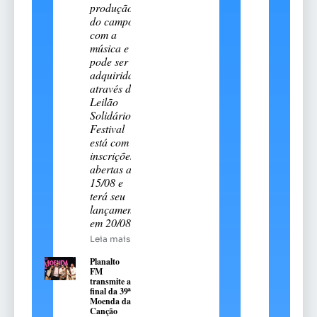
produção
do campo
com a
música e
pode ser
adquirida
através do
Leilão
Solidário.
Festival
está com
inscrições
abertas até
15/08 e
terá seu
lançamento
em 20/08
Leia mais
Planalto
FM
transmite a
final da 39ª
Moenda da
Canção