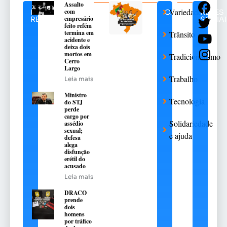
Assalto
Variedades
com
NOTÍCIAS
CATEGORIAS
REDES
empresário
RELACIONADAS
SOCIAI
feito refém
termina em
Trânsito
acidente e
deixa dois
mortos em
Tradicionalismo
Cerro
Largo
Trabalho
Leia mais
Ministro
Tecnologia
do STJ
perde
cargo por
Solidariedade
assédio
sexual;
e ajuda
defesa
alega
disfunção
erétil do
acusado
Leia mais
DRACO
prende
dois
homens
por tráfico