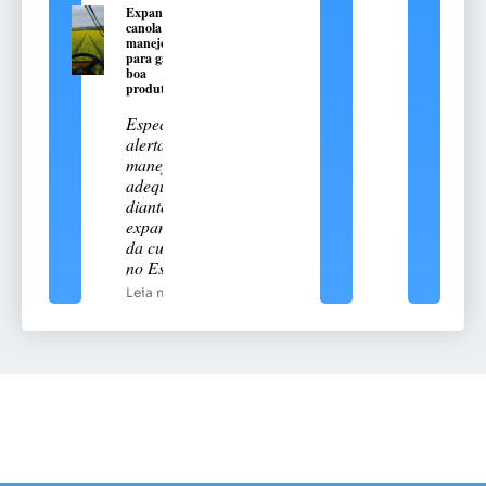
Expansão da
canola exige
manejo técnico
para garantir
boa
produtividade
Especialista
alerta para
manejo
adequado
diante da
expansão
da cultura
no Estado
Leia mais